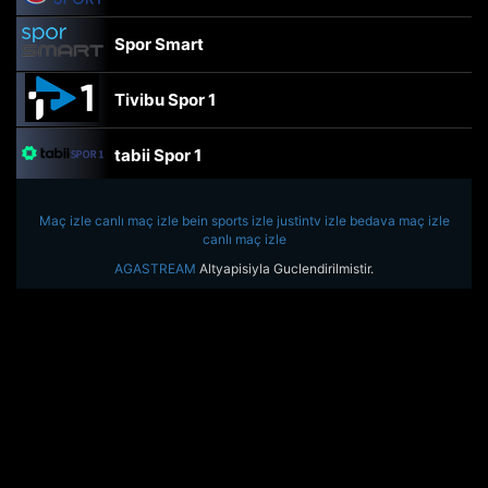
Spor Smart
Tivibu Spor 1
tabii Spor 1
TRT Spor
Maç izle
canlı maç izle
bein sports izle
justintv izle
bedava maç izle
canlı maç izle
beIN Sports Haber
AGASTREAM
Altyapisiyla Guclendirilmistir.
tabii Spor
A Spor
Tivibu Spor