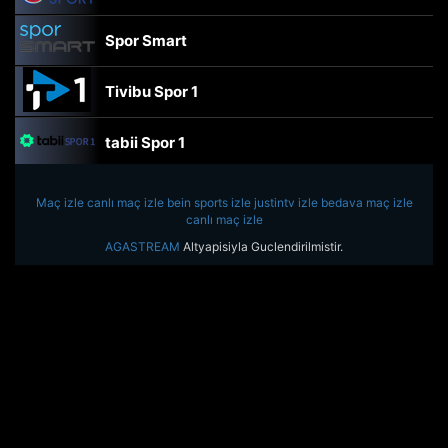
Spor Smart
Tivibu Spor 1
tabii Spor 1
TRT Spor
Maç izle
canlı maç izle
bein sports izle
justintv izle
bedava maç izle
canlı maç izle
beIN Sports Haber
AGASTREAM
Altyapisiyla Guclendirilmistir.
tabii Spor
A Spor
Tivibu Spor