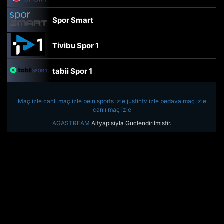
Spor Smart
Tivibu Spor 1
tabii Spor 1
TRT Spor
Maç izle
canlı maç izle
bein sports izle
justintv izle
bedava maç izle
canlı maç izle
beIN Sports Haber
AGASTREAM
Altyapisiyla Guclendirilmistir.
tabii Spor
A Spor
Tivibu Spor