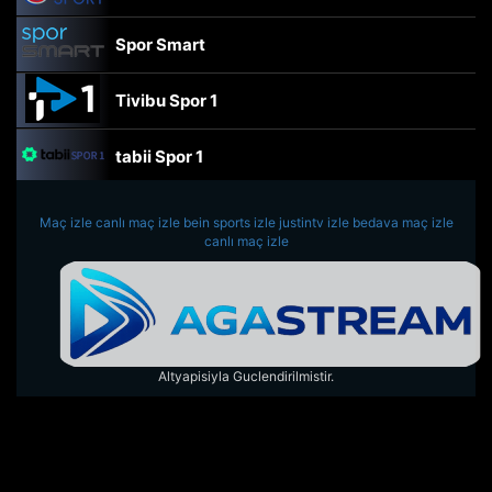
Spor Smart
Tivibu Spor 1
tabii Spor 1
TRT Spor
Maç izle
canlı maç izle
bein sports izle
justintv izle
bedava maç izle
canlı maç izle
beIN Sports Haber
tabii Spor
Altyapisiyla Guclendirilmistir.
A Spor
Tivibu Spor