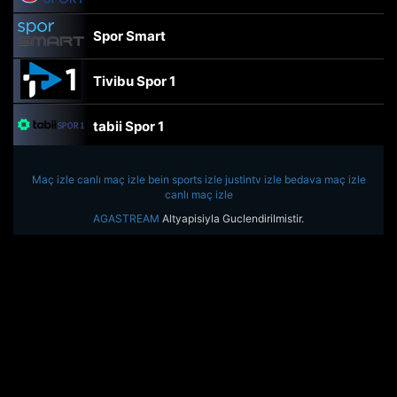
Spor Smart
Tivibu Spor 1
tabii Spor 1
TRT Spor
Maç izle
canlı maç izle
bein sports izle
justintv izle
bedava maç izle
canlı maç izle
beIN Sports Haber
AGASTREAM
Altyapisiyla Guclendirilmistir.
tabii Spor
A Spor
Tivibu Spor