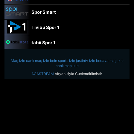
Spor Smart
Tivibu Spor 1
tabii Spor 1
TRT Spor
Maç izle
canlı maç izle
bein sports izle
justintv izle
bedava maç izle
canlı maç izle
beIN Sports Haber
AGASTREAM
Altyapisiyla Guclendirilmistir.
tabii Spor
A Spor
Tivibu Spor