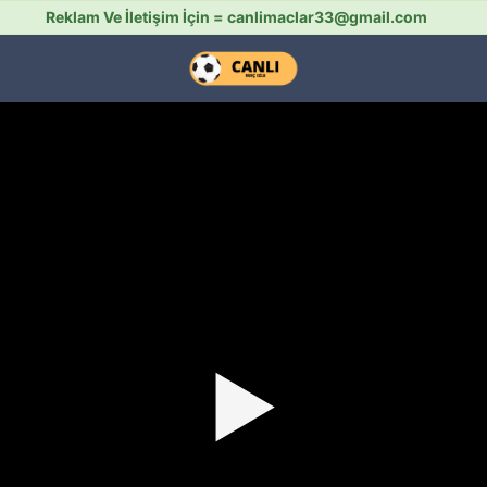
Reklam Ve İletişim İçin =
canlimaclar33@gmail.com
▶