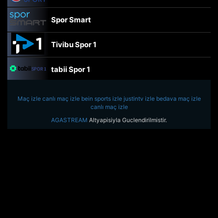
Spor Smart
Tivibu Spor 1
tabii Spor 1
TRT Spor
Maç izle
canlı maç izle
bein sports izle
justintv izle
bedava maç izle
canlı maç izle
beIN Sports Haber
AGASTREAM
Altyapisiyla Guclendirilmistir.
tabii Spor
A Spor
Tivibu Spor