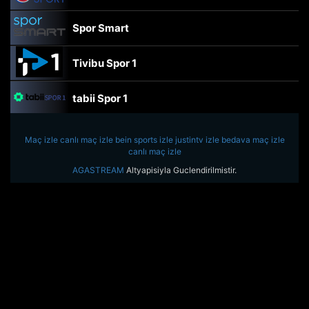
Spor Smart
Tivibu Spor 1
tabii Spor 1
TRT Spor
Maç izle
canlı maç izle
bein sports izle
justintv izle
bedava maç izle
canlı maç izle
beIN Sports Haber
AGASTREAM
Altyapisiyla Guclendirilmistir.
tabii Spor
A Spor
Tivibu Spor