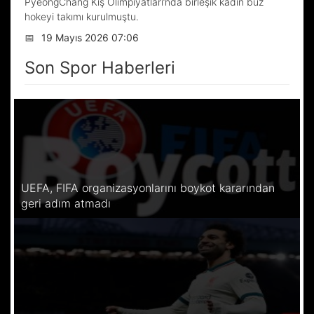
PyeongChang Kış Olimpiyatları’nda birleşik kadın buz
hokeyi takımı kurulmuştu.
📅
19 Mayıs 2026 07:06
Son Spor Haberleri
UEFA, FIFA organizasyonlarını boykot kararından
geri adım atmadı