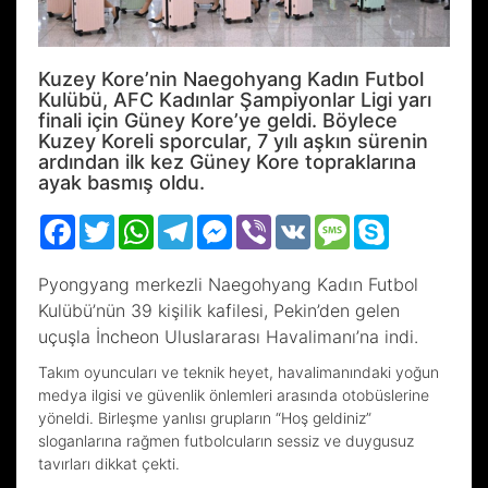
Kuzey Kore’nin Naegohyang Kadın Futbol
Kulübü, AFC Kadınlar Şampiyonlar Ligi yarı
finali için Güney Kore’ye geldi. Böylece
Kuzey Koreli sporcular, 7 yılı aşkın sürenin
ardından ilk kez Güney Kore topraklarına
ayak basmış oldu.
Facebook
Twitter
WhatsApp
Telegram
Messenger
Viber
VK
Message
Skype
Pyongyang merkezli Naegohyang Kadın Futbol
Kulübü’nün 39 kişilik kafilesi, Pekin’den gelen
uçuşla İncheon Uluslararası Havalimanı’na indi.
Takım oyuncuları ve teknik heyet, havalimanındaki yoğun
medya ilgisi ve güvenlik önlemleri arasında otobüslerine
yöneldi. Birleşme yanlısı grupların “Hoş geldiniz”
sloganlarına rağmen futbolcuların sessiz ve duygusuz
tavırları dikkat çekti.