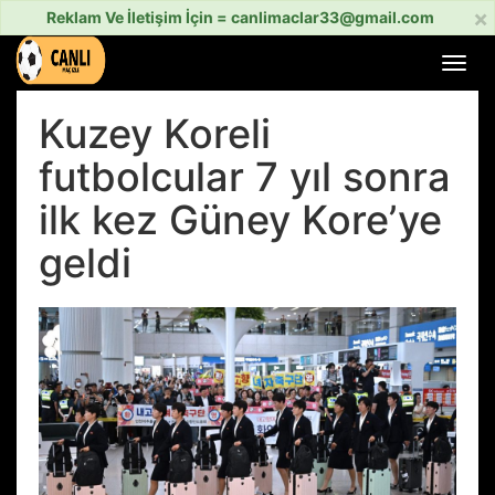
×
Reklam Ve İletişim İçin =
canlimaclar33@gmail.com
Menü
aç
veya
Kuzey Koreli
kapat
futbolcular 7 yıl sonra
ilk kez Güney Kore’ye
geldi